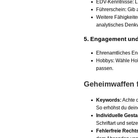
EDV-Kenntnisse: L
Führerschein: Gib a
Weitere Fähigkeiten
analytisches Denk
5. Engagement und 
Ehrenamtliches Eng
Hobbys: Wähle Hobb
passen.
Geheimwaffen f
Keywords:
Achte d
So erhöhst du dei
Individuelle Gesta
Schriftart und set
Fehlerfreie Rech